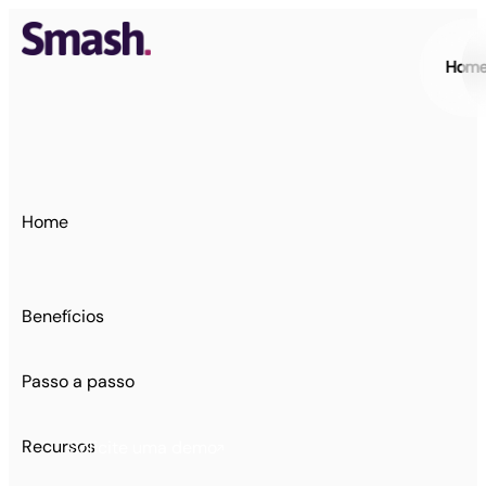
Hom
Home
Benefícios
Passo a passo
Recursos
Solicite uma demo