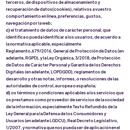
terceros, de dispositivos de almacenamiento y
recuperación de datos(cookies), relativos a vuestro
comportamiento en línea, preferencias, gustos,
navegación por la web;
c)
el tratamiento de datos de carácter personal, que
identifica o pueda identificar a los usuarios, de acuerdo a
la normativa aplicable, especialmente
Reglamento,679/2016, General de Protección de Datos (en
adelante, RGPD), y la Ley Orgánica, 3/2018, de Protección
de Datos de Carácter Personal y Garantía de los Derechos
Digitales (en adelante, LOPDGDD), reglamentos de
desarrollo y otras notas, informes, o resoluciones de las
autoridades de control, europea o española;
d)
os términos y condiciones aplicables a los servicios que
os prestamos como proveedor de servicios de la sociedad
de la información, especialmente Texto Refundido de la
Ley General para la Defensa de los Consumidores y
Usuarios (en adelante LGDCU), Real Decreto Legislativo,
1/2007, y normativa que nos pueda ser de aplicación en el