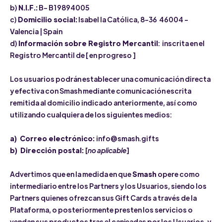
b)
N.I.F.:
B- B19894005
c)
Domicilio social:
Isabel la Católica, 8-36 46004 -
Valencia | Spain
d)
Información sobre Registro Mercantil
: inscrita en el
Registro Mercantil de [ en progreso ]
Los usuarios podrán establecer una comunicación directa
y efectiva con Smash mediante comunicación escrita
remitida al domicilio indicado anteriormente, así como
utilizando cualquiera de los siguientes medios:
a) Correo electrónico:
info@smash.gifts
b) Dirección postal:
[
no aplicable
]
Advertimos que en la medida en que
Smash
opere como
intermediario entre los Partners y los Usuarios, siendo los
Partners quienes ofrezcan sus Gift Cards a través de la
Plataforma, o posteriormente presten los servicios o
vendan sus productos tras el canjeadas por los Usuarios, y