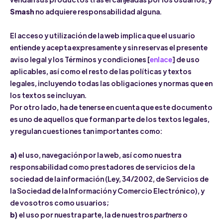
Smash
no adquiere responsabilidad alguna.
El acceso y utilización de la web implica que el usuario
entiende y acepta expresamente y sin reservas el presente
aviso legal y los Términos y condiciones [
enlace
] de uso
aplicables, así como el resto de las políticas y textos
legales, incluyendo todas las obligaciones y normas que en
los textos se incluyan.
Por otro lado, ha de tenerse en cuenta que este documento
es uno de aquellos que forman parte de los textos legales,
y regulan cuestiones tan importantes como:
a)
el uso, navegación por la web, así como nuestra
responsabilidad como prestadores de servicios de la
sociedad de la información (Ley, 34/2002, de Servicios de
la Sociedad de la Información y Comercio Electrónico), y
de vosotros como usuarios;
b)
el uso por nuestra parte, la de nuestros
partners
o