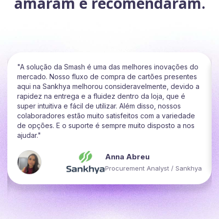
amaram e recomendaram.
novações do
"Estou mandando essa mensagem apenas para i
s presentes
que, recentemente, implementamos uma nova f
te, devido a
premiar os nossos destaques.
a, que é
Após algumas pesquisas, encontrei a Smash e d
 nossos
todos os itens em que eles podem escolher, 9
a variedade
optaram pela Smash e tem sido uma experiência
osto a nos
boa!"
Rone Junior
Analista de Operações
yst / Sankhya
Slide 3 of 3.