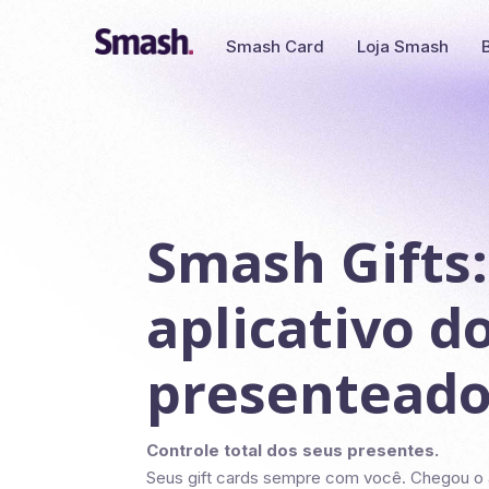
Smash Card
Loja Smash
Smash Gifts:
aplicativo d
presentead
Controle total dos seus presentes.
Seus gift cards sempre com você. Chegou o a