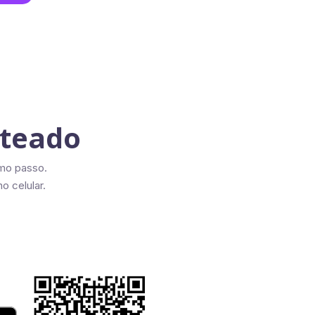
nteado
mo passo.
o celular.