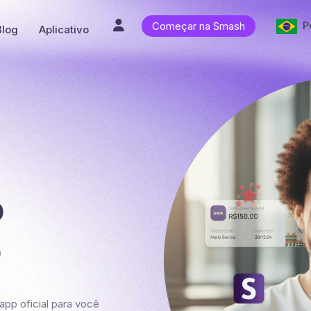
P

Começar na Smash
Blog
Aplicativo
o
o
pp oficial para você